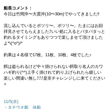
船長コメント：
今日は竹岡沖〜大貫沖(10〜30m)でやってきました‼️
流し込んでいるとポツリ〜。ポツリ〜。たまにはお顔
拝見させてもらえました⤴️いい処に入るとパタパタっと
釣れるタイミングもありつつで楽しませて頂けました
よ*\(^o^)/*
釣果は４名様で17枚、11枚、10枚、4枚でした♪
餌は盗られるけど中々掛けられない餌取り名人のカワ
ハギ釣り(^^)上手く掛けれて釣り上げられたら嬉しい
楽しい間違い無し⤴︎⤴︎⤴︎是非チャレンジしに来てください
⭐️
11/5(水)
・タチウオ船 休船