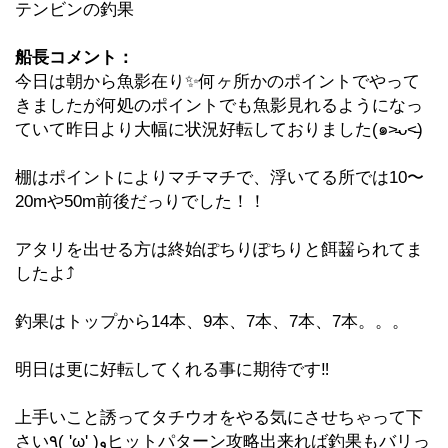
テンビンの釣果
船長コメント：
今日は朝から魚影在り✨何ヶ所かのポイントでやって
きましたが何処のポイントでも魚影見れるようになっ
ていて昨日より大幅に状況好転しておりました(๑˃̵ᴗ˂̵)
棚はポイントによりマチマチで、浮いてる所では10〜
20mや50m前後だっりでした！！
アタリを出せる方は終始ぽちりぽちりと餌齧られてま
したよ⤴︎
釣果はトップから14本、9本、7本、7本、7本。。。
明日は更に好転してくれる事に期待です‼️
上手いこと誘ってタチウオをやる気にさせちゃって下
さい٩( 'ω' )وヒットパターン攻略出来れば釣果もバリっ