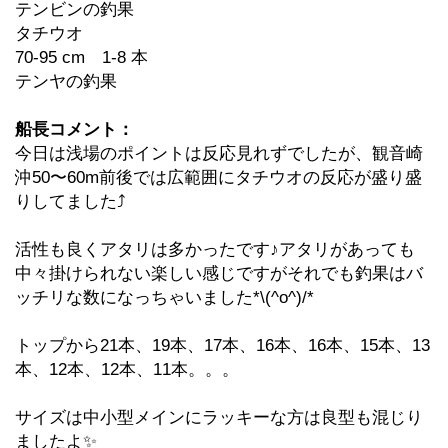
テンビンの釣果
タチウオ
70-95 cm 1-8 本
テンヤの釣果
船長コメント：
今日は浅場のポイントは反応見れずでしたが、観音崎
沖50〜60m前後では広範囲にタチウオの反応が盛り盛
りしてました⤴️
活性も良くアタリは多かったです♪アタリがあっても
中々掛けられない楽しい感じですがそれでも釣果はバ
ッチリな数になっちゃいました*\(^o^)/*
トップから21本、19本、17本、16本、16本、15本、13
本、12本、12本、11本。。。
サイズは中小型メインにラッキーな方は良型も混じり
ましたよ✨