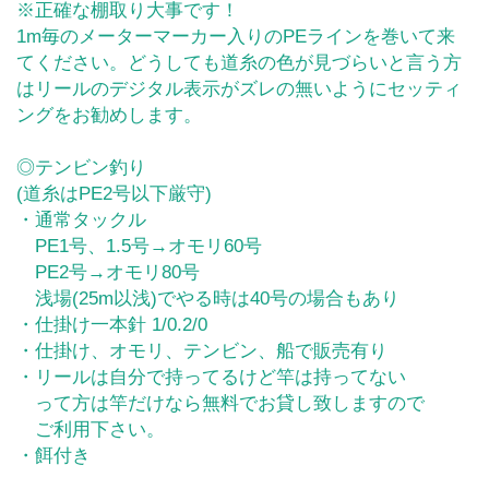
※正確な棚取り大事です！
1m毎のメーターマーカー入りのPEラインを巻いて来
てください。どうしても道糸の色が見づらいと言う方
はリールのデジタル表示がズレの無いようにセッティ
ングをお勧めします。
◎テンビン釣り
(道糸はPE2号以下厳守)
・通常タックル
PE1号、1.5号→オモリ60号
PE2号→オモリ80号
浅場(25m以浅)でやる時は40号の場合もあり
・仕掛け一本針 1/0.2/0
・仕掛け、オモリ、テンビン、船で販売有り
・リールは自分で持ってるけど竿は持ってない
って方は竿だけなら無料でお貸し致しますので
ご利用下さい。
・餌付き